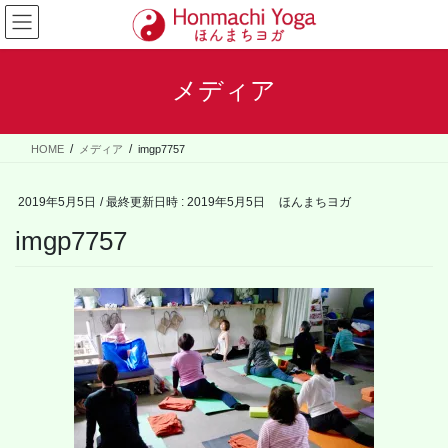
コ
ナ
ン
ビ
テ
ゲ
ン
ー
メディア
ツ
シ
へ
ョ
ス
ン
HOME
メディア
imgp7757
キ
に
ッ
移
プ
動
2019年5月5日
/ 最終更新日時 :
2019年5月5日
ほんまちヨガ
imgp7757