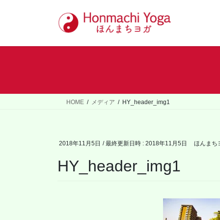
コ
ナ
ン
ビ
テ
ゲ
ン
ー
ツ
シ
へ
ョ
ス
ン
キ
に
ッ
移
HOME
メディア
HY_header_img1
プ
動
2018年11月5日
/ 最終更新日時 :
2018年11月5日
ほんまち
HY_header_img1