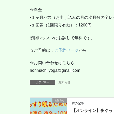
☆料金
•１ヶ月パス（お申し込みの月の次月分の全レッ
•１回券（1回限り有効）：1200円
初回レッスンはお試しで無料です。
☆ご予約は，
ご予約ページ
から
☆お問い合わせはこちら
honmachi.yoga@gmail.com
お知らせ
カテゴリー
お知らせ
前の記事
【オンライン】夜ぐっ