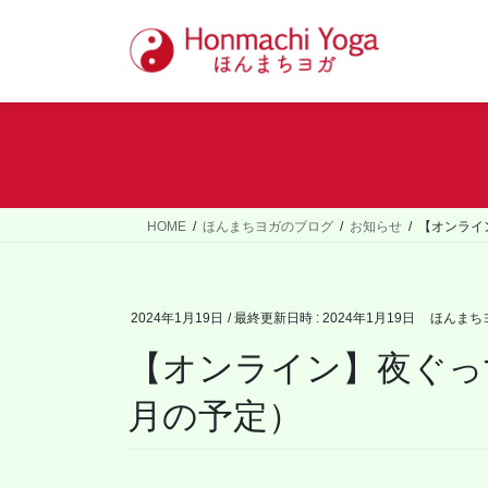
コ
ナ
ン
ビ
テ
ゲ
ン
ー
ツ
シ
へ
ョ
ス
ン
キ
に
ッ
移
HOME
ほんまちヨガのブログ
お知らせ
【オンライ
プ
動
2024年1月19日
/ 最終更新日時 :
2024年1月19日
ほんまち
【オンライン】夜ぐっ
月の予定）