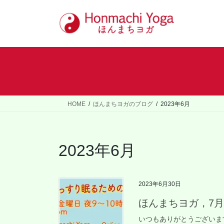
コ
ナ
ン
ビ
テ
ゲ
ン
ー
ツ
シ
へ
ョ
ス
ン
キ
に
ッ
移
HOME
ほんまちヨガのブログ
2023年6月
プ
動
2023年6月
2023年6月30日
ほんまちヨガ，7
いつもありがとうございま