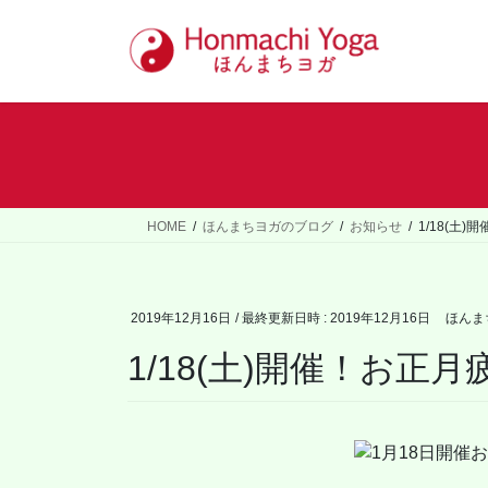
コ
ナ
ン
ビ
テ
ゲ
ン
ー
ツ
シ
へ
ョ
ス
ン
キ
に
ッ
移
HOME
ほんまちヨガのブログ
お知らせ
1/18(土
プ
動
2019年12月16日
/ 最終更新日時 :
2019年12月16日
ほんま
1/18(土)開催！お