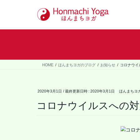
コ
ナ
ン
ビ
テ
ゲ
ン
ー
ツ
シ
へ
ョ
ス
ン
キ
に
ッ
移
HOME
ほんまちヨガのブログ
お知らせ
コロナウイ
プ
動
2020年3月1日
/ 最終更新日時 :
2020年3月1日
ほんまちヨ
コロナウイルスへの対